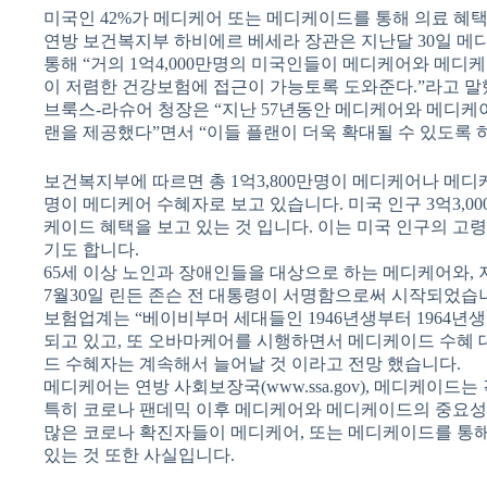
미국인 42%가 메디케어 또는 메디케이드를 통해 의료 혜택
연방 보건복지부 하비에르 베세라 장관은 지난달 30일 메
통해 “거의 1억4,000만명의 미국인들이 메디케어와 메디
이 저렴한 건강보험에 접근이 가능토록 도와준다.”라고 
브룩스-라슈어 청장은 “지난 57년동안 메디케어와 메디케
랜을 제공했다”면서 “이들 플랜이 더욱 확대될 수 있도록 
보건복지부에 따르면 총 1억3,800만명이 메디케어나 메디케이
명이 메디케어 수혜자로 보고 있습니다. 미국 인구 3억3,0
케이드 혜택을 보고 있는 것 입니다. 이는 미국 인구의 고
기도 합니다.
65세 이상 노인과 장애인들을 대상으로 하는 메디케어와, 
7월30일 린든 존슨 전 대통령이 서명함으로써 시작되었습
보험업계는 “베이비부머 세대들인 1946년생부터 1964년생
되고 있고, 또 오바마케어를 시행하면서 메디케이드 수혜
드 수혜자는 계속해서 늘어날 것 이라고 전망 했습니다.
메디케어는 연방 사회보장국(www.ssa.gov), 메디케이드
특히 코로나 팬데믹 이후 메디케어와 메디케이드의 중요성은
많은 코로나 확진자들이 메디케어, 또는 메디케이드를 통해 
있는 것 또한 사실입니다.