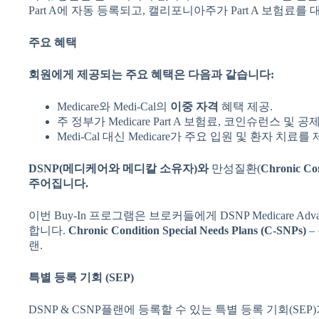
Part A에 자동 등록되고, 캘리포니아주가 Part A 보험료를
주요
혜택
회원에게
제공되는
주요
혜택은
다음과
같습니다
:
Medicare와 Medi-Cal의
이중
자격
혜택 제공.
주 정부가 Medicare Part A 보험료, 코인슈런스 및 
Medi-Cal 대신 Medicare가 주요 입원 및 환자 치료를 
DSNP(
메디케어와
메디칼
소유자
)
와
만성질환(
Chronic Con
주어집니다
.
이번 Buy-In 프로그램은 브로커들에게 DSNP Medicare A
합니다.
Chronic Condition Special Needs Plans (C-SNPs)
–
랜.
특별
등록
기회
(SEP)
DSNP & CSNP플랜에 등록할 수 있는 특별 등록 기회(SEP