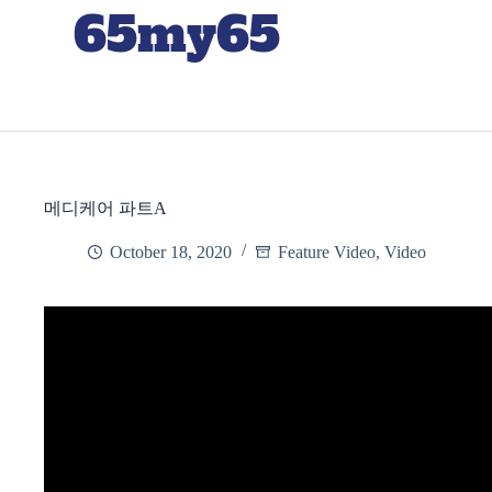
65my65
메디케어 파트A
October 18, 2020
Feature Video
,
Video