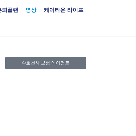
은퇴플랜
영상
케이타운 라이프
수호천사 보험 에이전트