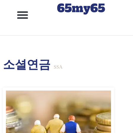
65my65
소셜연금
SSA